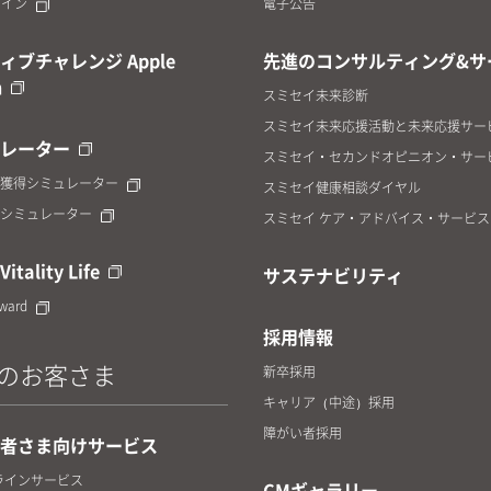
yコイン
電子公告
ィブチャレンジ Apple
先進のコンサルティング&サ
h
スミセイ未来診断
スミセイ未来応援活動と未来応援サー
レーター
スミセイ・セカンドオピニオン・サー
獲得シミュレーター
スミセイ健康相談ダイヤル
シミュレーター
スミセイ ケア・アドバイス・サービス
Vitality Life
サステナビリティ
eward
採用情報
のお客さま
新卒採用
キャリア（中途）採用
障がい者採用
者さま向けサービス
ラインサービス
CMギャラリー