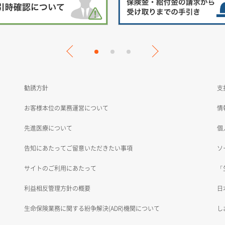
勧誘方針
支
お客様本位の業務運営について
情
先進医療について
個
告知にあたってご留意いただきたい事項
ソ
サイトのご利用にあたって
「
利益相反管理方針の概要
日
生命保険業務に関する紛争解決(ADR)機関について
し