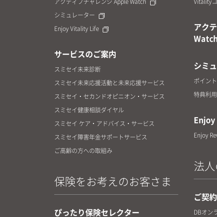
アクティブチャレンジ Apple Watch
Vitalit
シミュレーター
アクテ
Enjoy Vitality Life
Watc
サービスのご案内
シミュ
スミセイ未来診断
ポイント
スミセイ未来応援活動と未来応援サービス
特典利用
スミセイ・セカンドオピニオン・サービス
スミセイ健康相談ダイヤル
Enjoy 
スミセイ ケア・アドバイス・サービス
Enjoy R
スミセイ障害年金サポートサービス
ご高齢の方への取組み
法人
保険をお考えのお客さま
ご契約
ぴったり保険セレクター
DBオン