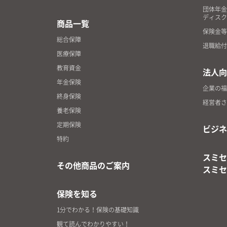
団体年金
ディスク
商品一覧
保険金等
総合保障
退職給付
医療保障
教育資金
法人向
年金保険
企業の福
終身保険
経営者さ
養老保険
定期保険
ビジネ
特約
スミセ
その他商品のご案内
スミセ
保険を知る
1分でわかる！保険の基礎知識
観て読んでわかりやすい！