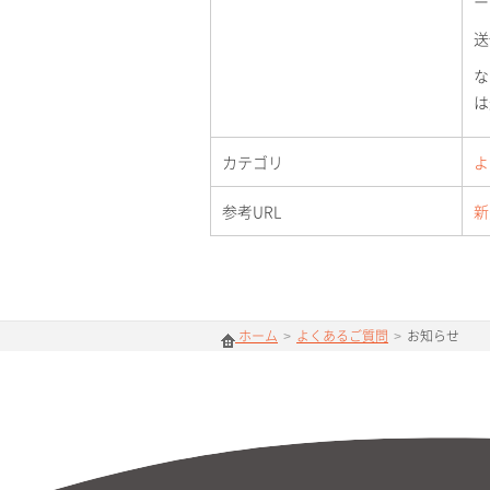
ー
送
な
は
カテゴリ
よ
参考URL
新
ホーム
>
よくあるご質問
>
お知らせ