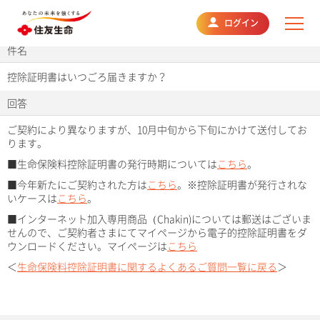
よくあるご質問
ログイン
件名
控除証明書はいつごろ届きますか？
回答
ご契約により異なりますが、10月中旬から下旬にかけて送付してお
ります。
■生命保険料控除証明書の発行時期については
こちら
。
■今年新たにご契約された方は
こちら
。※控除証明書が発行されな
いケースは
こちら
。
■インターネット加入専用商品（Chakin)については郵送はございま
せんので、ご契約者さまにてマイページから電子的控除証明書をダ
ウンロードください。マイページは
こちら
＜
生命保険料控除証明書に関するよくあるご質問一覧に戻る
＞