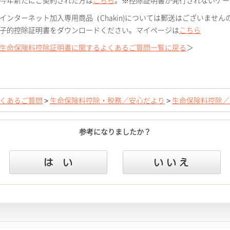
今年新たにご契約された方は
こちら
。※控除証明書が発行されないケー
インターネット加入専用商品（Chakin)については郵送はございませ
子的控除証明書をダウンロードください。マイページは
こちら
生命保険料控除証明書に関するよくあるご質問一覧に戻る
＞
くあるご質問
>
生命保険料控除・税務／安心だより
>
生命保険料控除／
参考になりましたか？