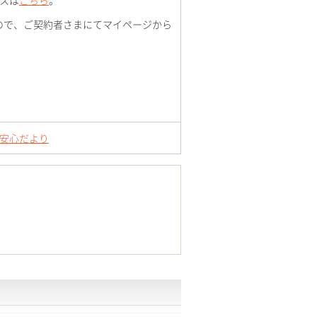
スは
こちら
。
んので、ご契約者さまにてマイページから
安心だより