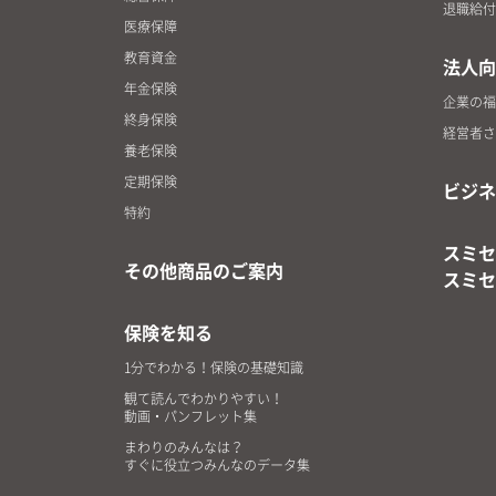
退職給付
医療保障
教育資金
法人向
年金保険
企業の福
終身保険
経営者さ
養老保険
定期保険
ビジネ
特約
スミセ
その他商品のご案内
スミセ
保険を知る
1分でわかる！保険の基礎知識
観て読んでわかりやすい！
動画・パンフレット集
まわりのみんなは？
すぐに役立つみんなのデータ集