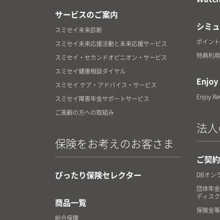
サービスのご案内
シミュ
スミセイ未来診断
ポイント
スミセイ未来応援活動と未来応援サービス
特典利用
スミセイ・セカンドオピニオン・サービス
スミセイ健康相談ダイヤル
Enjoy 
スミセイ ケア・アドバイス・サービス
Enjoy R
スミセイ障害年金サポートサービス
ご高齢の方への取組み
法人
保険をお考えのお客さま
ご契約
ぴったり保険セレクター
DBオン
団体年金
ディスク
商品一覧
保険金等
総合保障