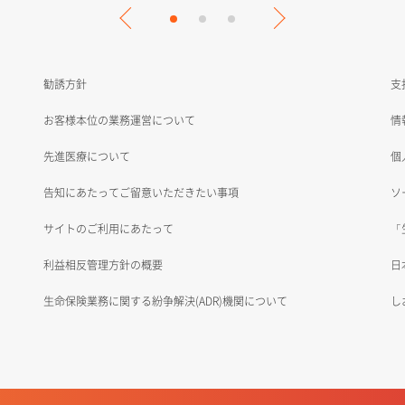
勧誘方針
支
お客様本位の業務運営について
情
先進医療について
個
告知にあたってご留意いただきたい事項
ソ
サイトのご利用にあたって
「
利益相反管理方針の概要
日
生命保険業務に関する紛争解決(ADR)機関について
し