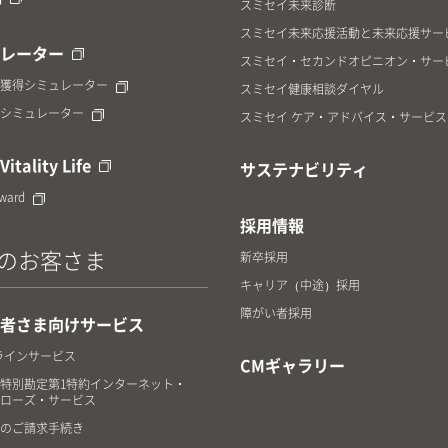
スミセイ未来診断
スミセイ未来応援活動と未来応援サー
レーター
スミセイ・セカンドオピニオン・サー
獲得シミュレーター
スミセイ健康相談ダイヤル
シミュレーター
スミセイ ケア・アドバイス・サービス
Vitality Life
サステナビリティ
eward
採用情報
のお客さま
新卒採用
キャリア（中途）採用
障がい者採用
者さま向けサービス
ラインサービス
CMギャラリー
特別勘定第1特約インターネット・
ローズ・サービス
のご請求手続き