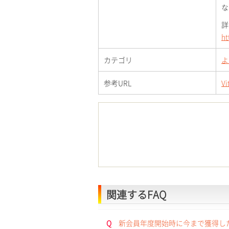
な
詳
ht
カテゴリ
よ
参考URL
V
関連するFAQ
Q
新会員年度開始時に今まで獲得したV