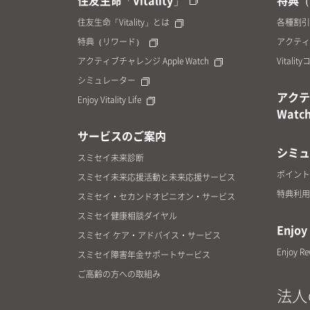
住友生命「Vitality」
特典（
住友生命「Vitality」とは
各種割引
特典（リワード）
アクティ
アクティブチャレンジ Apple Watch
Vitalit
シミュレーター
アクテ
Enjoy Vitality Life
Watc
サービスのご案内
シミュ
スミセイ未来診断
ポイント
スミセイ未来応援活動と未来応援サービス
特典利用
スミセイ・セカンドオピニオン・サービス
スミセイ健康相談ダイヤル
Enjoy 
スミセイ ケア・アドバイス・サービス
Enjoy R
スミセイ障害年金サポートサービス
ご高齢の方への取組み
法人