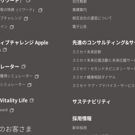
リワード）
会社概要
等の特典（リワード）
業績案内
ブチャレンジ
相互会社の運営について
yコイン
電子公告
ィブチャレンジ Apple
先進のコンサルティング&サ
h
スミセイ未来診断
スミセイ未来応援活動と未来応援サー
レーター
スミセイ・セカンドオピニオン・サー
獲得シミュレーター
スミセイ健康相談ダイヤル
シミュレーター
スミセイ ケア・アドバイス・サービス
Vitality Life
サステナビリティ
eward
採用情報
のお客さま
新卒採用