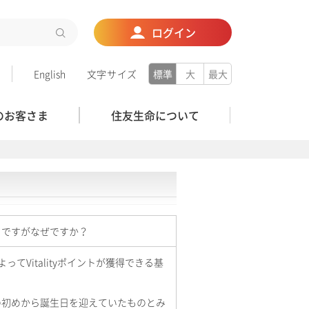
ログイン
English
文字サイズ
標準
大
最大
のお客さま
住友生命について
ようですがなぜですか？
ってVitalityポイントが獲得できる基
度の初めから誕生日を迎えていたものとみ