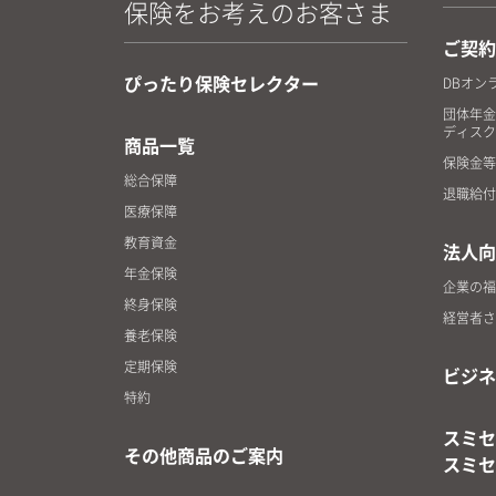
保険をお考えのお客さま
ご契約
ぴったり保険セレクター
DBオン
団体年金
ディスク
商品一覧
保険金等
総合保障
退職給付
医療保障
教育資金
法人向
年金保険
企業の福
終身保険
経営者さ
養老保険
定期保険
ビジネ
特約
スミセ
その他商品のご案内
スミセ