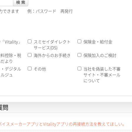
入力できます
例：パスワード 再発行
Vitality」
スミセイダイレクト
保険金・給付金
サービス(DS)
険料控除・税
海外からのお手続き
保険加入のご検討
心だより
イ・デジタル
その他
当社を偽装した不審
ェルジュ
サイト・不審メール
について
質問
スメーカーアプリとVitalityアプリの再接続方法を教えてほしい。