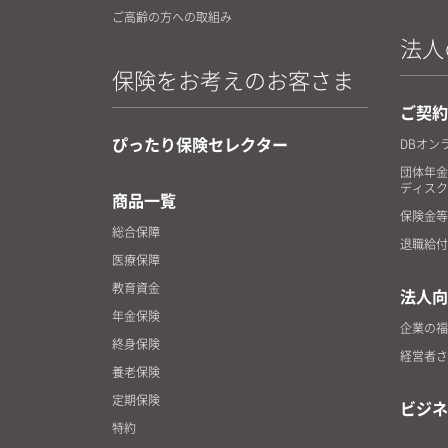
ご高齢の方への取組み
法人
保険をお考えのお客さま
ご契約
ぴったり保険セレクター
DBオン
団体年金
ディスク
商品一覧
保険金等
総合保障
退職給付
医療保障
教育資金
法人向
年金保険
企業の福
終身保険
経営者さ
養老保険
定期保険
ビジネ
特約