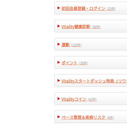
初回会員登録・ログイン
(22件)
Vitality健康診断
(36件)
運動
(129件)
ポイント
(39件)
Vitalityスタートダッシュ特典（リ
Vitalityコイン
(42件)
ペース管理＆疾病リスク
(4件)