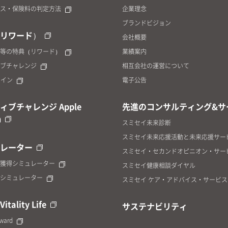
ス・保険料の判定方法
企業理念
ブランドビジョン
リワード）
会社概要
等の特典（リワード）
業績案内
ブチャレンジ
相互会社の運営について
yコイン
電子公告
ィブチャレンジ Apple
先進のコンサルティング&サ
h
スミセイ未来診断
スミセイ未来応援活動と未来応援サー
レーター
スミセイ・セカンドオピニオン・サー
獲得シミュレーター
スミセイ健康相談ダイヤル
シミュレーター
スミセイ ケア・アドバイス・サービス
Vitality Life
サステナビリティ
eward