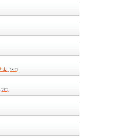
さま
(13件)
(2件)