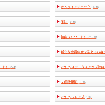
オンラインチェック
(12件)
予防
(23件)
特典（リワード）
(207件)
新たな会員年度を迎えるお客
ワード）
Vitalityステータスアップ特典
(5件)
２段階認証
(10件)
Vitalityフレンズ
(6件)