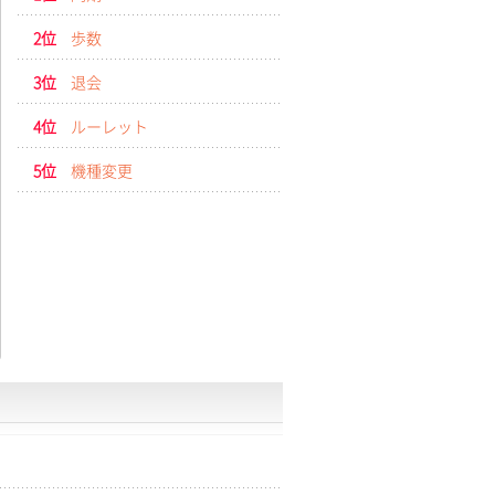
2位
歩数
3位
退会
4位
ルーレット
5位
機種変更