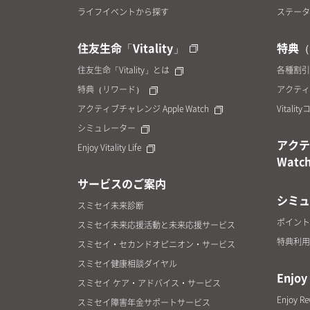
ライフイベントから探す
ステータ
住友生命「Vitality」
特典（
住友生命「Vitality」とは
各種割引
特典（リワード）
アクティ
アクティブチャレンジ Apple Watch
Vitalit
シミュレーター
アクテ
Enjoy Vitality Life
Watc
サービスのご案内
シミュ
スミセイ未来診断
ポイント
スミセイ未来応援活動と未来応援サービス
特典利用
スミセイ・セカンドオピニオン・サービス
スミセイ健康相談ダイヤル
Enjoy 
スミセイ ケア・アドバイス・サービス
Enjoy R
スミセイ障害年金サポートサービス